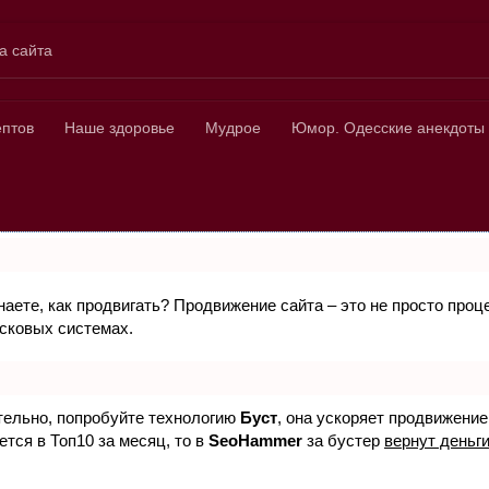
а сайта
ных
ептов
Наше здоровье
Мудрое
Юмор. Одесские анекдоты
знаете, как продвигать? Продвижение сайта – это не просто про
исковых системах.
ятельно, попробуйте технологию
Буст
, она ускоряет продвижение
ется в Топ10 за месяц, то в
SeoHammer
за бустер
вернут деньги