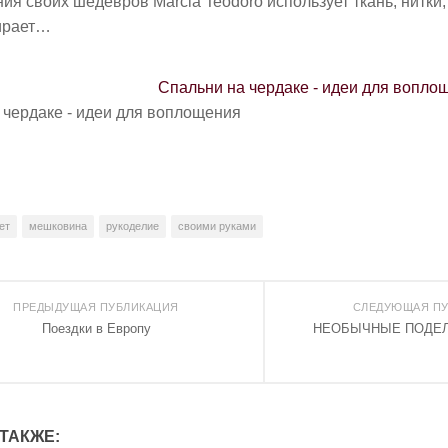
я своих шедевров Marcia Teodoro использует ткань, нитки,
ирает…
Спальни на чердаке - идеи для вопло
 чердаке - идеи для воплощения
ет
мешковина
рукоделие
своими руками
ПРЕДЫДУЩАЯ ПУБЛИКАЦИЯ
СЛЕДУЮЩАЯ ПУ
Поездки в Европу
НЕОБЫЧНЫЕ ПОДЕЛ
ТАКЖЕ: