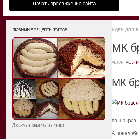
Начать продвижение сайта
ИДЕИ ДЛЯ 
ЛЮБИМЫЕ РЕЦЕПТЫ ТОРТОВ
МК б
АВТОР:
MOSTI
МК бр
ваш образ,
Любимые рецепты выпечки
А понадоби