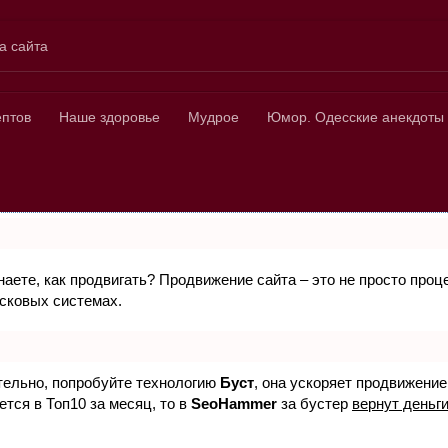
а сайта
ных
ептов
Наше здоровье
Мудрое
Юмор. Одесские анекдоты
знаете, как продвигать? Продвижение сайта – это не просто про
исковых системах.
ятельно, попробуйте технологию
Буст
, она ускоряет продвижение
ется в Топ10 за месяц, то в
SeoHammer
за бустер
вернут деньги