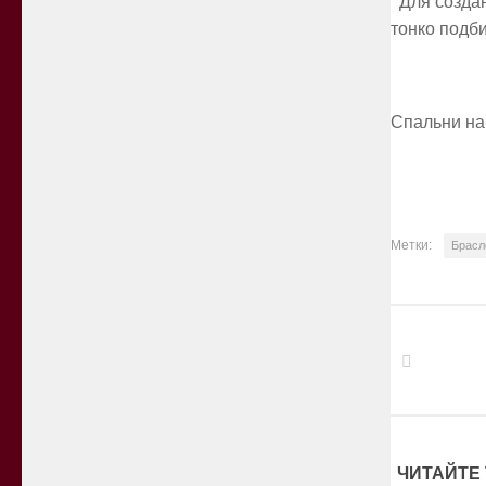
Для создани
тонко подб
Спальни на
Метки:
Брасл
ЧИТАЙТЕ 