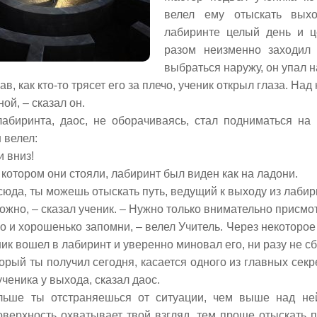
велел ему отыскать выхо
лабиринте целый день и ц
разом неизменно заходил 
выбраться наружу, он упал н
в, как кто-то трясет его за плечо, ученик открыл глаза. Над
ой, – сказал он.
абиринта, даос, не оборачиваясь, стал подниматься на 
 велел:
 вниз!
 котором они стояли, лабиринт был виден как на ладони.
юда, ты можешь отыскать путь, ведущий к выходу из лабири
жно, – сказал ученик. – Нужно только внимательно присмот
о и хорошенько запомни, – велел Учитель. Через некоторое
ник вошел в лабиринт и уверенно миновал его, ни разу не с
орый ты получил сегодня, касается одного из главных секр
ученика у выхода, сказал даос.
ьше ты отстраняешься от ситуации, чем выше над не
верхность охватывает твой взгляд, тем проще отыскать 