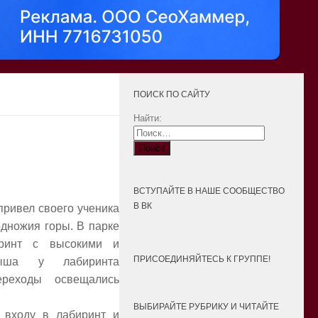
ПОИСК ПО САЙТУ
Найти:
ВСТУПАЙТЕ В НАШЕ СООБЩЕСТВО
В ВК
ривел своего ученика
одножия горы. В парке
иринт с высокими и
ПРИСОЕДИНЯЙТЕСЬ К ГРУППЕ!
рыша у лабиринта
ереходы освещались
ВЫБИРАЙТЕ РУБРИКУ И ЧИТАЙТЕ
 входу в лабиринт и