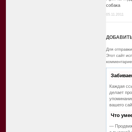
собака
05.11.2011
ДОБАВИТ
Для отправк
Этот сайт ис
комментарие
Забивае
Каждая ссы
делает про
упоминани
вашего сай
Что уме
— Продвиж