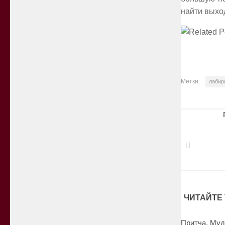
найти выхо
Метки:
лабир
ЧИТАЙТЕ 
Притча. Муд