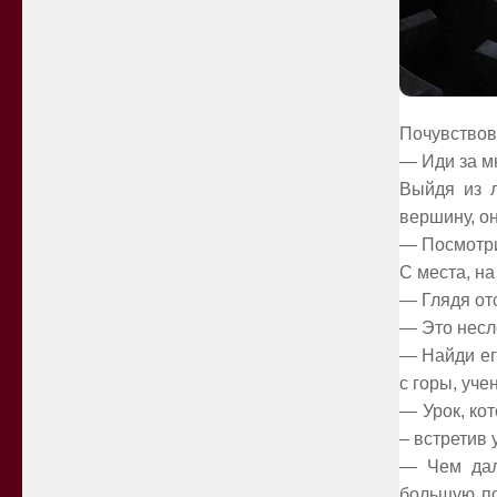
Почувствова
— Иди за мн
Выйдя из л
вершину, он
— Посмотри
С места, на
— Глядя отс
— Это несло
— Найди ег
с горы, уче
— Урок, кот
– встретив 
— Чем дал
большую по