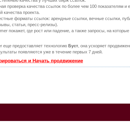
степенью качества у лучших бирж ссылок.
ая проверка качества ссылок по более чем 100 показателям и
й качества проекта.
естные форматы ссылок: арендные ссылки, вечные ссылки, пуб
зывы, статьи, пресс-релизы).
r покажет, где рост или падение, а также запросы, на которые
 еще предоставляет технологию
Буст
, она ускоряет продвижени
ультаты появляются уже в течение первых 7 дней.
рироваться и Начать продвижение