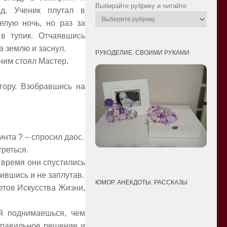
Выбирайте рубрику и читайте
д. Ученик плутал в
елую ночь, но раз за
в тупик. Отчаявшись
а землю и заснул.
РУКОДЕЛИЕ. СВОИМИ РУКАМИ
 ним стоял Мастер.
гору. Взобравшись на
нта ? – спросил даос.
реться.
 время они спустились
бившись и не заплутав.
ЮМОР. АНЕКДОТЫ. РАССКАЗЫ
етов Искусства Жизни,
й поднимаешься, чем
правильное решение и