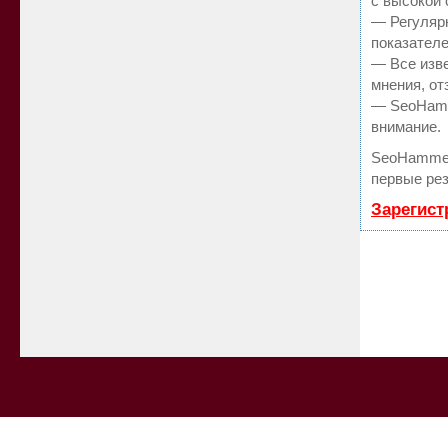
с высокой 
— Регулярн
показателе
— Все изв
мнения, от
— SeoHamme
внимание.
SeoHammer
первые рез
Зарегист