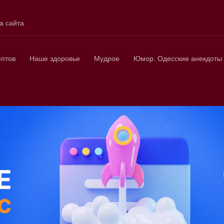
а сайта
ных
ептов
Наше здоровье
Мудрое
Юмор. Одесские анекдоты