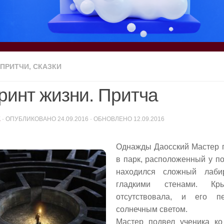
ПРИТЧИ, СКАЗКИ
ринт жизни. Притча
K
· ОПУБЛИКОВАНО
24.09.2016
· ОБНОВЛЕНО
12.09.2016
Однажды Даосский Мастер п
в парк, расположенный у п
находился сложный лаб
гладкими стенами. К
отсутствовала, и его п
солнечным светом.
Мастер подвел ученика ко