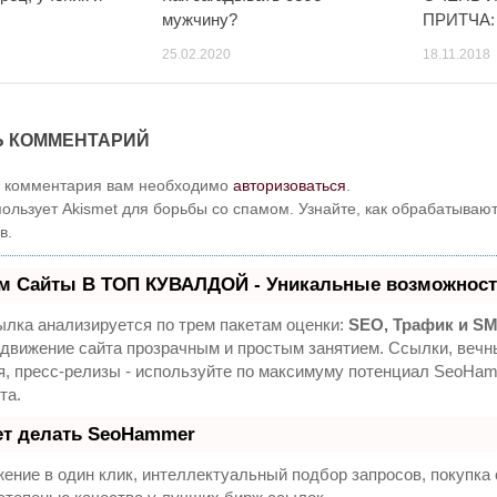
мужчину?
ПРИТЧА:
25.02.2020
18.11.2018
Ь КОММЕНТАРИЙ
и комментария вам необходимо
авторизоваться
.
пользует Akismet для борьбы со спамом. Узнайте, как обрабатыва
в.
м Сайты В ТОП КУВАЛДОЙ - Уникальные возможност
лка анализируется по трем пакетам оценки:
SEO, Трафик и S
движение сайта прозрачным и простым занятием. Ссылки, вечны
я, пресс-релизы - используйте по максимуму потенциал SeoHa
та.
ет делать SeoHammer
ение в один клик, интеллектуальный подбор запросов, покупк