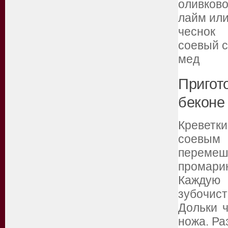
оливков
лайм ил
чеснок
соевый 
мед
Пригот
беконе
Креветк
соевым
перем
промари
Каждую 
зубочист
Дольки ч
ножа. Ра