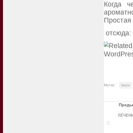
Когда ч
ароматно
Простая 
отсюда: 
Метки:
бекон
Преды
ЛЕЧЕН