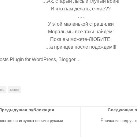
…Ах, старый лысый глупый воин!
И что нам делать, е-мае??
….
У этой маленькой страшилки
Мораль мы все-таки найдем:
Пока вы можете-ЛЮБИТЕ!
…а принцев после подождем!!!
сть
юмор
Предыдущая публикация
Следующая 
овогодняя игрушка своими руками
Ёлочка из подручн