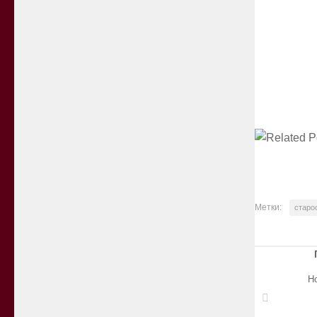
Метки:
старо
Н