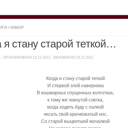
ИГИ
/
ЮМОР
а я стану старой теткой…
K
· ОПУБЛИКОВАНО
22.11.2012
· ОБНОВЛЕНО
16.11.2012
Когда я стану старой теткой
И стервой злой наверняка
В кошмарных спущенных колготках,
к тому же чокнутой слегка,
когда ходить буду с палкой
чесать свой крючковатый нос,
Со старой выцветшей мочалкой