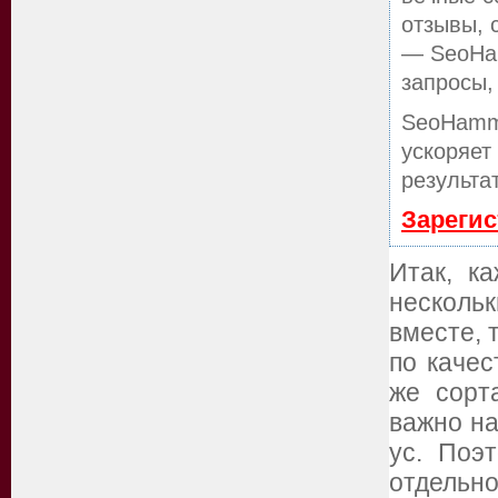
отзывы, 
— SeoHam
запросы,
SeoHamm
ускоряет
результа
Зарегис
Итак, к
несколь
вместе, 
по качес
же сорт
важно н
ус. Поэ
отдельн