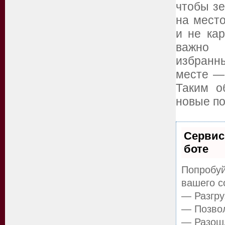
чтобы з
на место
и не ка
важно 
избранны
месте —
Таким о
новые по
Сервис
боте
Попробуй
вашего с
— Разгру
— Позвол
— Разошл