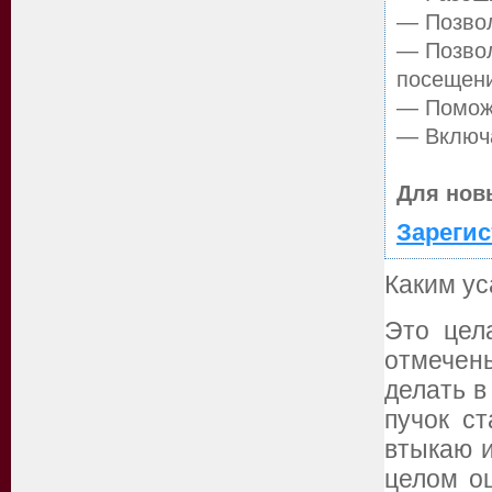
— Позвол
— Позвол
посещен
— Поможе
— Включа
Для нов
Зарегис
Каким ус
Это цел
отмечен
делать в
пучок с
втыкаю 
целом оц