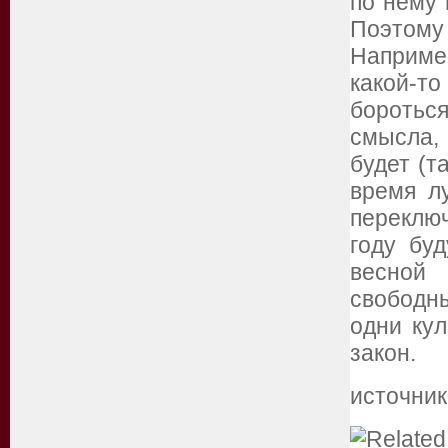
по нему 
Поэтому 
Наприме
какой-то
боротьс
смысла, 
будет (т
время л
переключ
году бу
весной
свободн
одни кул
закон.
источник: