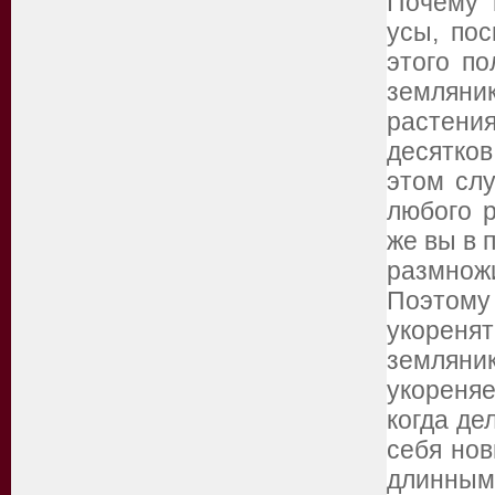
Почему 
усы, пос
этого по
землян
растени
десятков
этом сл
любого 
же вы в 
размножи
Поэтому
укореня
землян
укореняе
когда де
себя нов
длинным