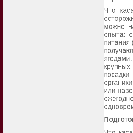
Что кас
осторож
можно н
опыта: 
питания 
получа
ягодами,
крупных 
посадк
органики
или наво
ежегодно
одноврем
Подгото
Что каса