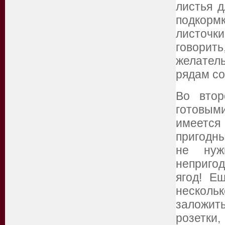
листья д
подкорм
листочки
говорит
желател
рядам со
Во втор
готовым
имеется
пригодны
не нуж
неприго
ягод! Е
нескол
заложит
розетки