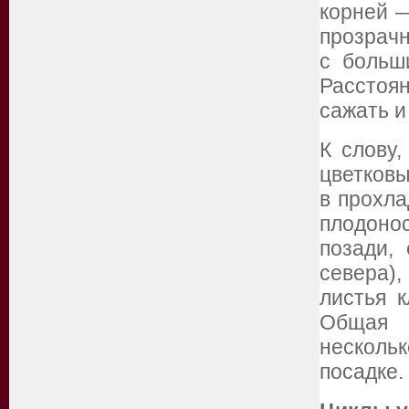
корней —
прозрачн
с больш
Расстоян
сажать и
К слову,
цветковы
в прохла
плодоно
позади,
севера)
листья к
Общая 
несколь
посадке.