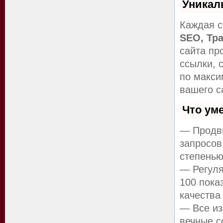
Уникал
Каждая с
SEO, Тр
сайта пр
ссылки, 
по макс
вашего с
Что ум
— Продви
запросов
степенью
— Регуля
100 пока
качества
— Все из
вечные с