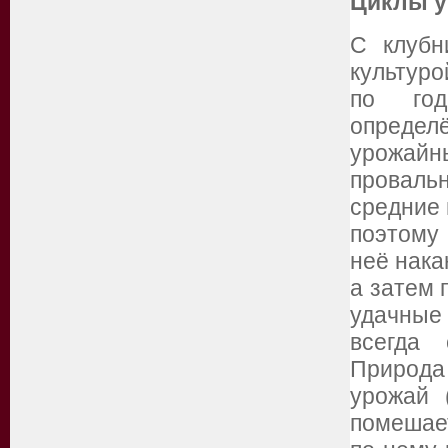
Циклы у
С клубн
культуро
по год
определ
урожайны
проваль
средние 
поэтому 
неё нака
а затем 
удачные
всегда 
Природа 
урожай 
помешае