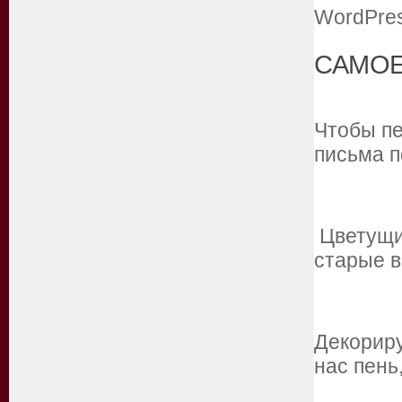
САМОЕ
Чтобы пе
письма п
Цветущие
старые 
Декориру
нас пень