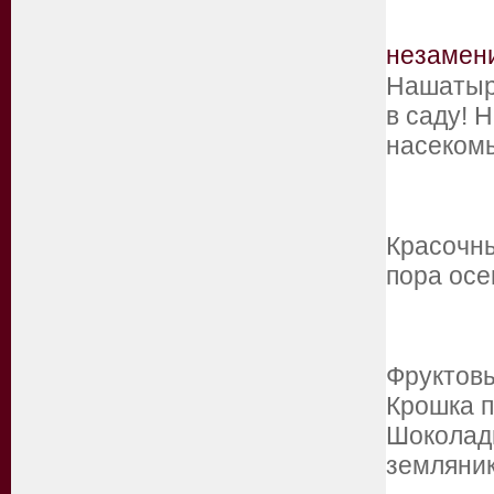
незамени
Нашатыр
в саду! 
насеком
Красочн
пора осе
Фруктов
Крошка п
Шоколадн
земляни