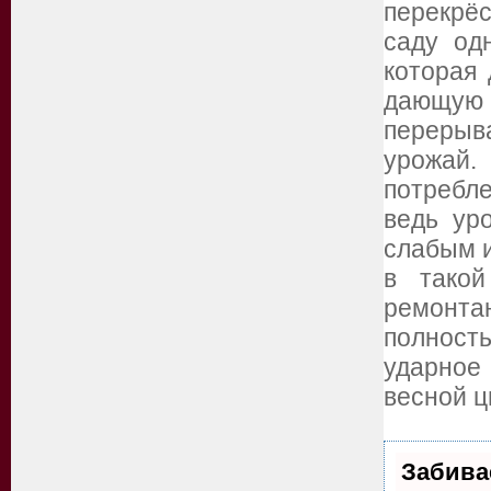
перекрё
саду од
которая 
дающую
перерыв
урожай.
потребле
ведь ур
слабым и
в такой
ремонта
полност
ударное
весной ц
Забива