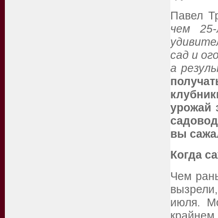
Павел Т
чем 25
удивите
сад и ог
а резул
получат
клубни
урожай 
садовод
вы сажал
Когда с
Чем рань
вызрели
июля. М
крайне