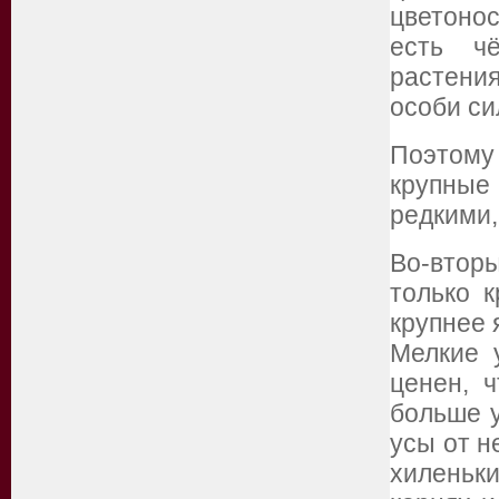
цветонос
есть чё
растени
особи си
Поэтому
крупные
редкими,
Во-втор
только к
крупнее 
Мелкие 
ценен, 
больше у
усы от н
хиленьк