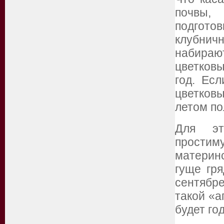
почвы, 
подготов
клубнич
набирают
цветков
год. Ес
цветков
летом по
Для эт
прости
материнс
гуще гря
сентябре
такой «а
будет го