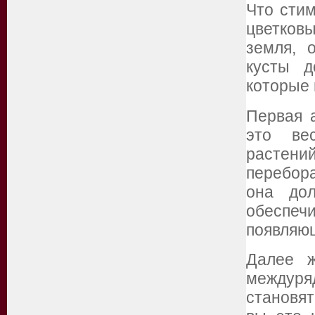
Что стим
цветков
земля, 
кусты д
которые 
Первая 
это ве
растени
перебора
она дол
обеспеч
появляю
Далее ж
междур
становят