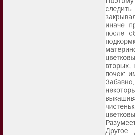
Поэтому
следит
закрыва
иначе п
после с
подкор
матери
цветков
вторых, 
почек: 
Забавно
некото
выкашив
чистеньк
цветков
Разумеет
Другое