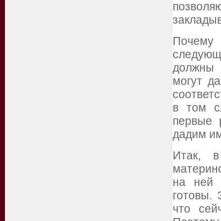
позволя
закладыв
Почему 
следую
должны 
могут д
соответс
в том с
первые 
дадим им
Итак, 
материнс
на ней 
готовы. 
что сей