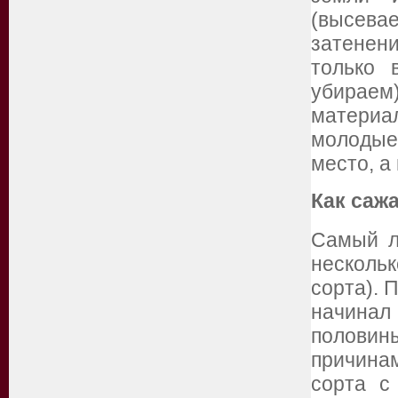
(высев
затенен
только 
убираем
материал
молодые 
место, а
Как саж
Самый л
несколь
сорта). 
начинал
половин
причина
сорта с