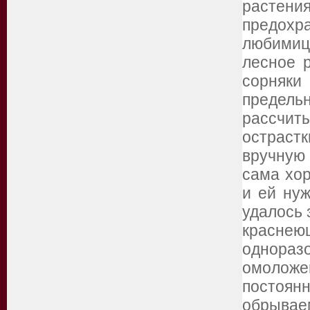
растени
предохр
любимиц
лесное р
сорняк
предель
рассчит
остраст
вручную
сама хор
и ей нуж
удалось 
краснею
однора
омоложе
постоянн
обрывае