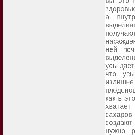
вы это 
здоровые
а внут
выделе
получаю
насажде
ней поч
выделен
усы дает
что ус
излишн
плодонош
как в эт
хватает
сахаров
создают
нужно р