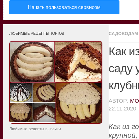
Начать пользоваться сервисом
САДОВОДАМ
ЛЮБИМЫЕ РЕЦЕПТЫ ТОРТОВ
Как и
саду 
клубн
АВТОР:
MO
22.11.2020
Как из г
Любимые рецепты выпечки
крупной,