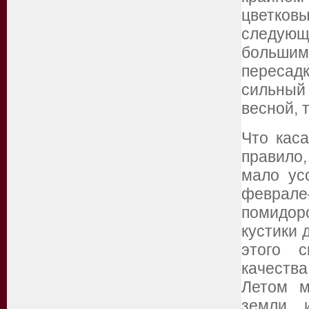
цветковы
следующ
большим
пересад
сильный 
весной, 
Что кас
правило
мало ус
феврал
помидор
кустики 
этого с
качеств
Летом м
земли и