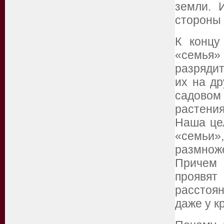
земли. 
стороны 
К концу
«семья»
разряди
их на др
садово
растени
Наша це
«семьи
размнож
Причем 
проявя
расстоя
даже у к