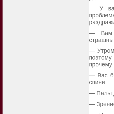
— У вас
пробле
раздражи
— Вам 
страшные
— Утром
поэтому 
прочему 
— Вас б
спине.
— Пальцы
— Зрение