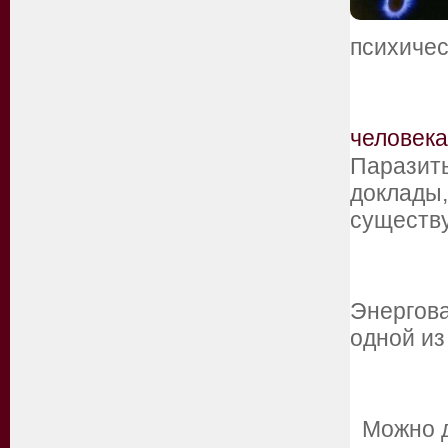
психичес
человека
Паразиты
доклады,
сущест
Энергова
одной и
Можно де