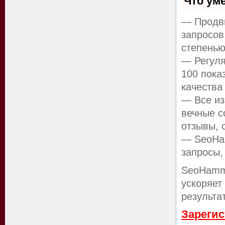
Что ум
— Продви
запросов
степенью
— Регуля
100 пока
качества
— Все из
вечные с
отзывы, 
— SeoHam
запросы,
SeoHamm
ускоряет
результа
Зарегис