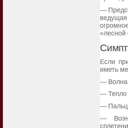
— Предст
ведуща
огромно
«лесной 
Симпт
Если пр
иметь ме
— Волна 
— Тепло 
— Пальцы
— Возн
сплетени