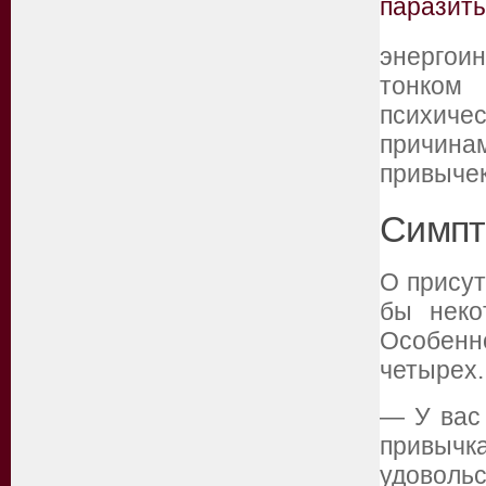
энергои
тонком
психичес
причин
привычек
Симпт
О присут
бы неко
Особенн
четырех.
— У вас 
привычк
удовольс