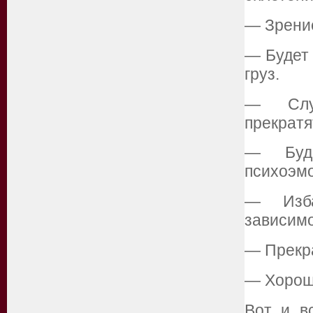
— Зрение
— Будет 
груз.
— Случ
прекратя
— Буде
психоэм
— Изба
зависимо
— Прекр
— Хорош
Вот и в