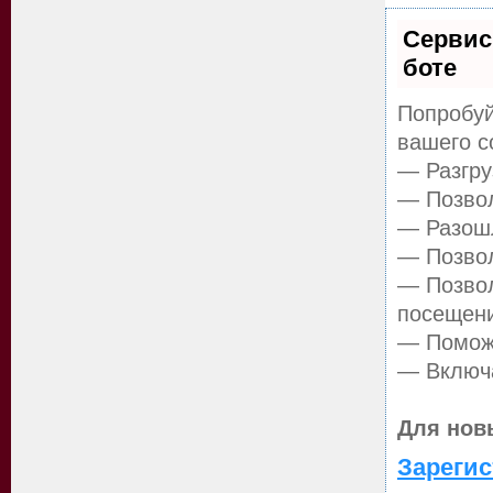
Сервис
боте
Попробуй
вашего с
— Разгру
— Позвол
— Разошл
— Позвол
— Позвол
посещен
— Поможе
— Включа
Для нов
Зарегис