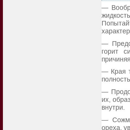
— Вообр
жидкост
Попыта
характер
— Предс
горит с
причиняя
— Края 
полность
— Продо
их, обра
внутри.
— Сожми
ореха, у