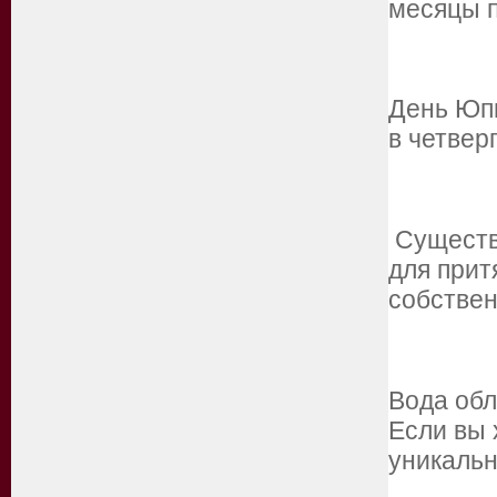
месяцы п
День Юпи
в четвер
Существу
для прит
собствен
Вода обл
Если вы 
уникаль