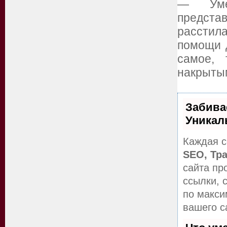
— Умес
предста
расстил
помощи д
самое, 
накрытым
Забива
Уникал
Каждая с
SEO, Тр
сайта пр
ссылки, 
по макс
вашего с