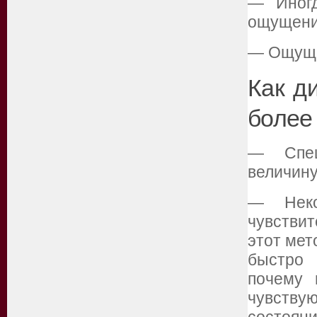
— Иногд
ощущения
— Ощущае
Как д
более
— Спец
величину
— Неко
чувстви
этот мет
быстро 
почему 
чувству