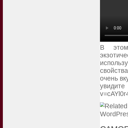
В этом
экзоти
использ
свойства
очень вк
увидите
v=cAYl0r