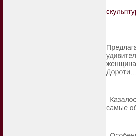
скульпт
Предлаг
удивител
женщина
Дороти
Казалось
самые о
Особенн