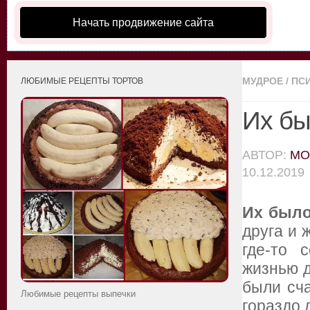
Начать продвижение сайта
МУДРОЕ
/
ПС
ЛЮБИМЫЕ РЕЦЕПТЫ ТОРТОВ
Их бы
АВТОР:
MO
10.12.2019
Их было
друга и 
где-то 
жизнью 
были сча
Любимые рецепты выпечки
гораздо 