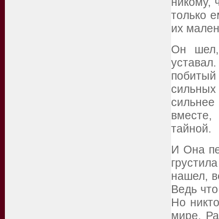
никому, 
только е
их мален
Он шел,
уставал
побитый
сильных
сильнее
вместе,
тайной.
И Она пе
грустила
нашел, в
Ведь что
Но никто
мире. Ра