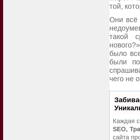
той, кот
Они всё
недоумев
такой с
нового?»
было все
были по
спрашива
чего не 
Забива
Уникал
Каждая с
SEO, Тр
сайта пр