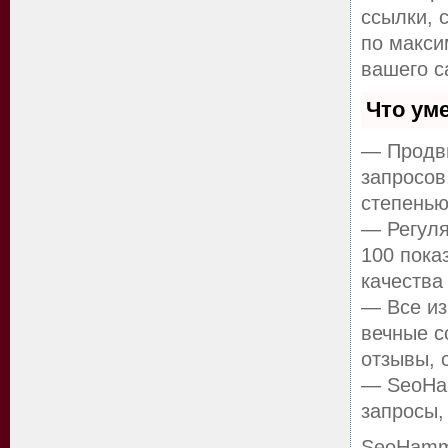
ссылки, 
по макс
вашего с
Что ум
— Продви
запросов
степенью
— Регуля
100 пока
качества
— Все из
вечные с
отзывы, 
— SeoHam
запросы,
SeoHamm