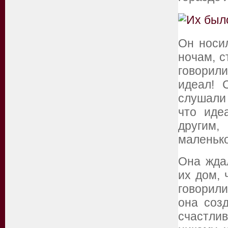
Он носил
ночам, с
говорил
идеал! 
слушали
что иде
другим,
маленько
Она ждал
их дом, 
говорили
она соз
счастлив