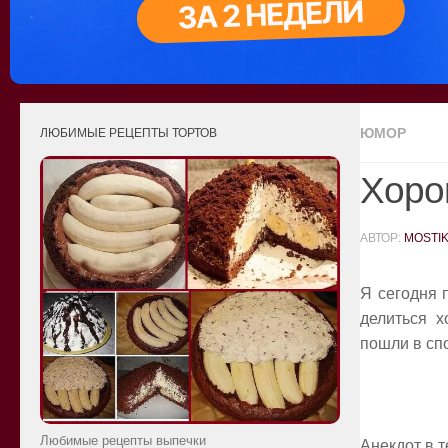
ЮМОР
ЛЮБИМЫЕ РЕЦЕПТЫ ТОРТОВ
Хоро
АВТОР:
MOSTI
Я сегодня 
делиться х
пошли в спо
Любимые рецепты выпечки
Анекдот в т