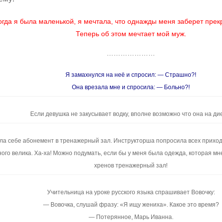
огда я была маленькой, я мечтала, что однажды меня заберет прек
Теперь об этом мечтает мой муж.
…………………
Я замахнулся на неё и спросил: — Страшно?!
Она врезала мне и спросила: — Больно?!
Если девушка не закусывает водку, вполне возможно что она на ди
ла себе абонемент в тренажерный зал. Инструкторша попросила всех приход
ого велика. Ха-ха! Можно подумать, если бы у меня была одежда, которая мне
хренов тренажерный зал!
Учительница на уроке русского языка спрашивает Вовочку:
— Вовочка, слушай фразу: «Я ищу жениха». Какое это время?
— Потерянное, Марь Иванна.