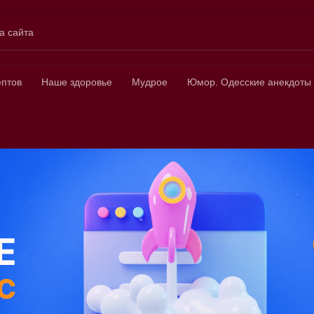
а сайта
ных
ептов
Наше здоровье
Мудрое
Юмор. Одесские анекдоты