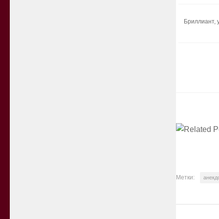
Бриллиант, 
Метки:
анекд