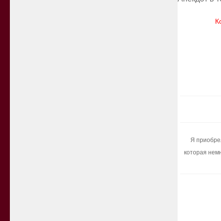
К
Я приобре
которая немн