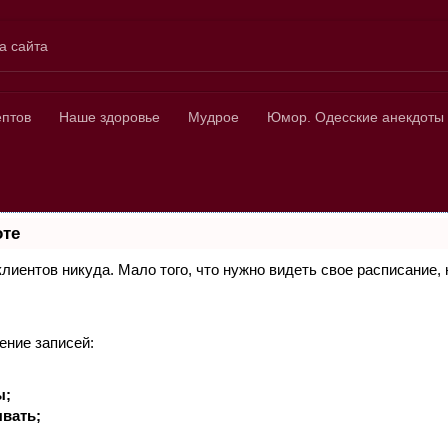
а сайта
ных
ептов
Наше здоровье
Мудрое
Юмор. Одесские анекдоты
оте
 клиентов никуда. Мало того, что нужно видеть свое расписание
ение записей:
ы;
вать;