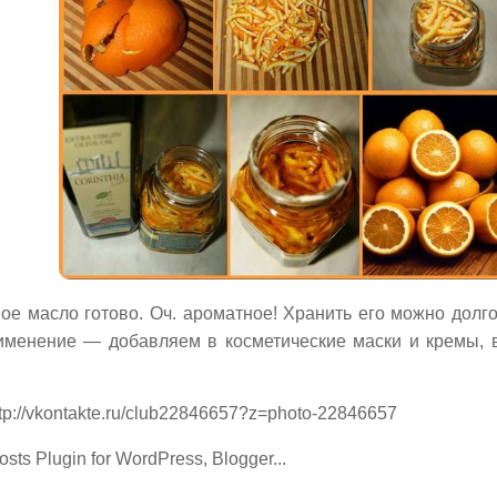
ое масло готово. Оч. ароматное! Хранить его можно долг
именение — добавляем в косметические маски и кремы, в
tp://vkontakte.ru/club22846657?z=photo-22846657