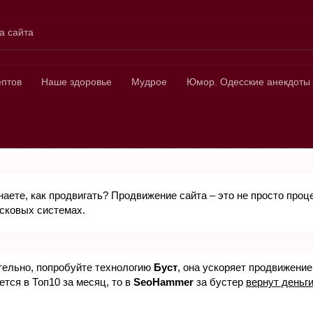
а сайта
ных
ептов
Наше здоровье
Мудрое
Юмор. Одесские анекдоты
знаете, как продвигать? Продвижение сайта – это не просто про
исковых системах.
ятельно, попробуйте технологию
Буст
, она ускоряет продвижение
ется в Топ10 за месяц, то в
SeoHammer
за бустер
вернут деньги