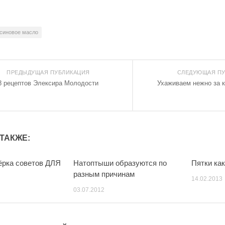
синовое масло
ПРЕДЫДУЩАЯ ПУБЛИКАЦИЯ
СЛЕДУЮЩАЯ ПУ
8 рецептов Элексира Молодости
Ухаживаем нежно за к
ТАКЖЕ:
ёрка советов ДЛЯ
Натоптыши образуются по
Пятки как
разным причинам
14.02.2013
03.07.2012