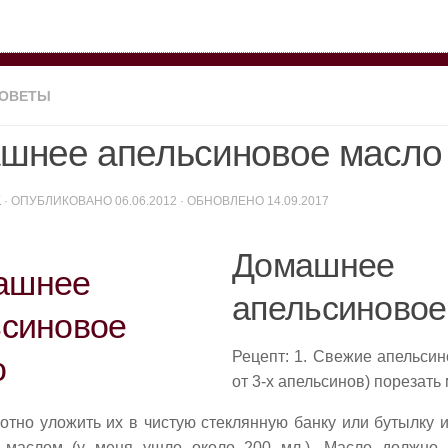
СОВЕТЫ
шнее апельсиновое масло
K
· ОПУБЛИКОВАНО
06.06.2012
· ОБНОВЛЕНО
14.09.2017
Домашнее
апельсиновое
Рецепт: 1. Свежие апельсин
от 3-х апельсинов) порезать
лотно уложить их в чистую стеклянную банку или бутылку 
 маслом (у меня ушло около 200 мл.). Масло должно 