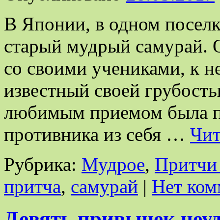
В Японии, в одном поселк
старый мудрый самурай. О
со своими учениками, к н
известный своей грубость
любимым приемом была п
противника из себя …
Чит
Рубрика:
Мудрое
,
Притчи 
притча
,
самурай
|
Нет ком
Девять привычек неу