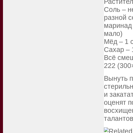
Растител
Соль – н
разной с
маринад 
мало)
Мёд – 1 
Сахар – 
Всё смеш
222 (300
Вынуть п
стериль
и заката
оценят п
восхище
талантов