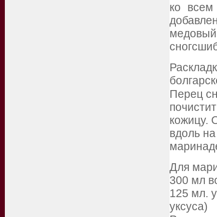
ко всем
добавлен
медовы
сногсшиб
Раскладк
болгарск
Перец сн
почистит
кожицу. 
вдоль на
маринад
Для мар
300 мл 
125 мл. 
уксуса)