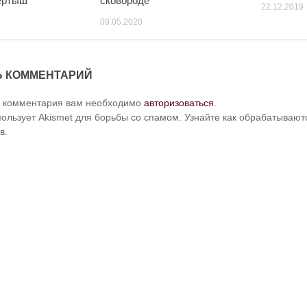
ертыш
сковороде
22.12.2019
09.05.2020
Ь КОММЕНТАРИЙ
и комментария вам необходимо
авторизоваться
.
пользует Akismet для борьбы со спамом. Узнайте как обрабатываю
в.