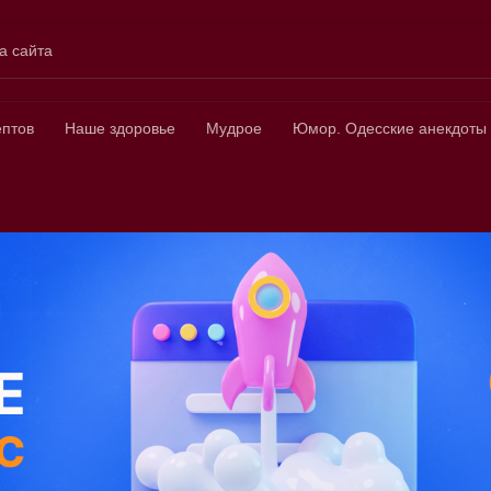
а сайта
ных
ептов
Наше здоровье
Мудрое
Юмор. Одесские анекдоты