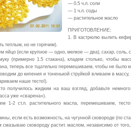
— 0.5 ч.л. соли
— 1 ч.л. соды
— растительное масло
ПРИГОТОВЛЕНИЕ:
1. В кастрюлю вылить кефи
ь теплым, но не горячим).
м яйцо (если крупное — одно, мелкое — два), сахар, соль,
муку (примерно 1.5 стакана), кладем столько, чтобы ма
тана, теперь все тщательно перемешиваем, чтобы не было к
доводим до кипения и тоненькой струйкой вливаем в массу
ариваем наше тесто!).
сто получилось жидким на ваш взгляд, добавьте немного
асса уже «сварена»).
ем 1-2 ст.л. растительного масла, перемешиваем, тест
лины, если есть возможность, на чугунной сковороде (по ст
 смазываю сковороду растит. маслом, независимо от того, 