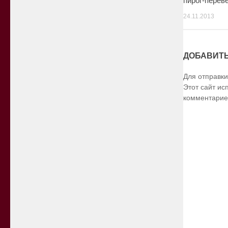
пирог-перев
24.11.2013
ДОБАВИТ
Для отправк
Этот сайт ис
комментарие