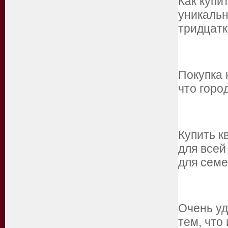
Как купи
уникальн
тридцат
Покупка 
что горо
Купить к
для все
для сем
Очень уд
тем, что