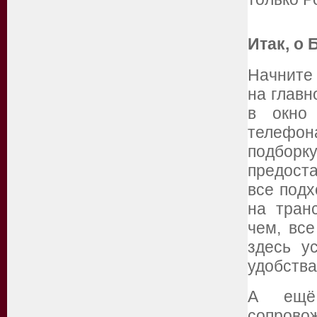
Итак, о 
Начните 
на главн
в окно
телефон
подборк
предост
все под
на тран
чем, все
здесь у
удобства
А ещё 
сопров