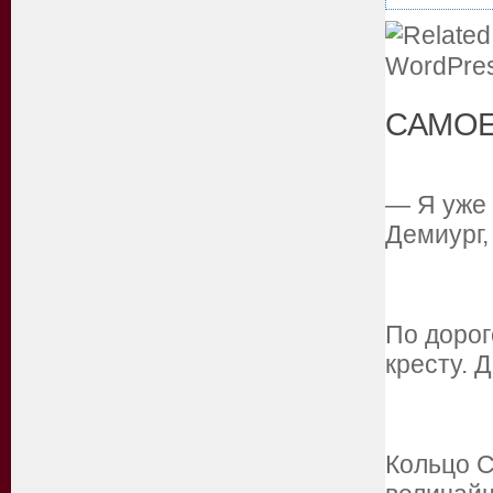
САМОЕ
— Я уже 
Демиург,
По дорог
кресту. 
Кольцо С