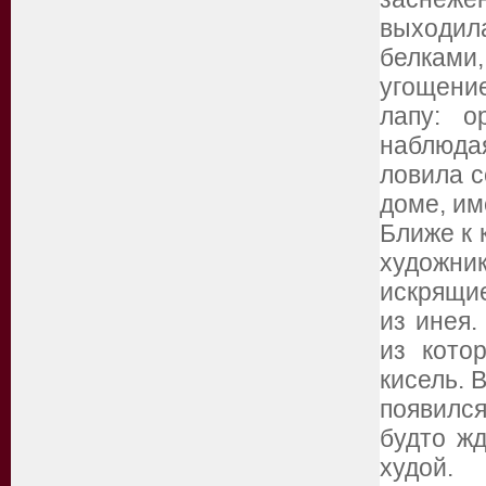
выходил
белками
угощени
лапу: о
наблюда
ловила с
доме, им
Ближе к 
художни
искрящи
из инея.
из кото
кисель. 
появилс
будто жд
худой.