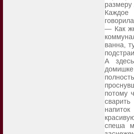
размеру 
Каждое
говорила
— Как ж
коммунал
ванна, т
подстраи
А здесь
домишк
полност
проснув
потому ч
сварит
напиток
красиву
спешa м
заснеж