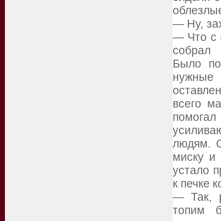
облезлые
— Ну, за
— Что с 
собрал
Было по
нужные 
оставле
всего м
помогал
усилива
людям. 
миску и
устало п
к печке 
— Так, 
топим б