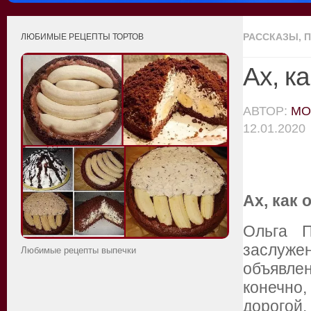
РАССКАЗЫ, П
ЛЮБИМЫЕ РЕЦЕПТЫ ТОРТОВ
Ах, к
АВТОР:
MO
12.01.2020
Ах, как 
Ольга П
заслуже
Любимые рецепты выпечки
объявлен
конечно
дорогой.