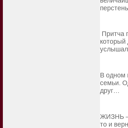
величай
перстен
Притча п
который 
услышал
В одном 
семьи. О
друг…
ЖИЗНЬ —
то и вер