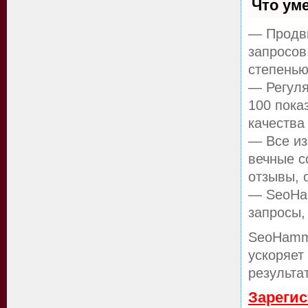
Что ум
— Продви
запросов
степенью
— Регуля
100 пока
качества
— Все из
вечные с
отзывы, 
— SeoHam
запросы,
SeoHamm
ускоряет
результа
Зарегис