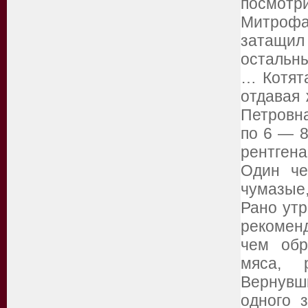
посмотр
Митрофа
затащил
остальны
… Котята
отдавая 
Петровна
по 6 — 8
рентген
Один че
чумазые,
Рано утр
рекоменд
чем обр
мяса, 
Вернувши
одного 