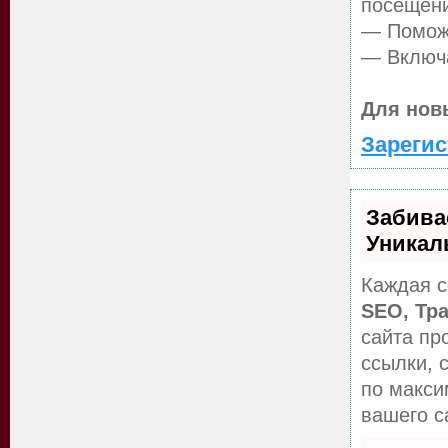
посещен
— Поможе
— Включа
Для нов
Зарегис
Забива
Уникал
Каждая с
SEO, Тр
сайта пр
ссылки, 
по макс
вашего с