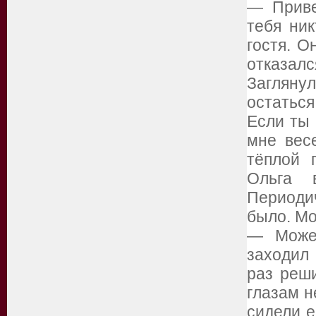
— Приве
тебя ни
гостя. О
отказалс
Загляну
остатьс
Если ты 
мне вес
тёплой 
Ольга 
Периоди
было. Мо
— Может
заходил
раз реш
глазам н
сидели е