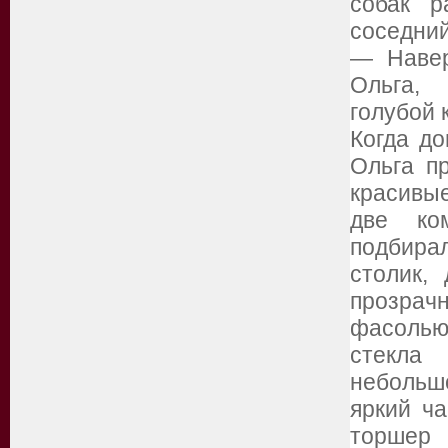
собак 
соседний
— Навер
Ольга, 
голубой 
Когда до
Ольга п
красивы
две ко
подбира
столик,
прозрач
фасолью
стекла
небольш
яркий ч
торшер 