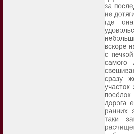
за после
не дотяг
где он
удоволь
небольши
вскоре н
с печкой
самого
свешиваю
сразу ж
участок
посёлок
дорога е
ранних 
таки за
расчищен