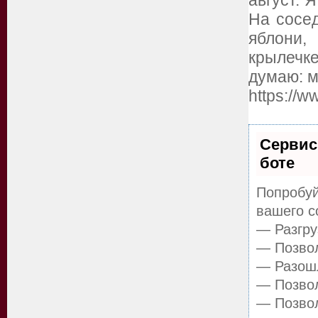
август. 
На сосед
яблони,
крылечке
думаю: м
https://
Сервис
боте
Попробуй
вашего с
— Разгру
— Позвол
— Разошл
— Позвол
— Позвол