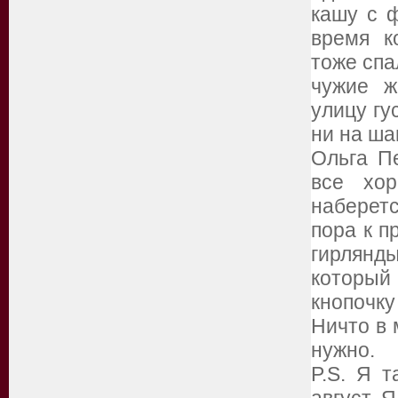
кашу с 
время к
тоже спа
чужие ж
улицу гу
ни на шаг
Ольга П
все хо
наберет
пора к п
гирлянды
который
кнопочку
Ничто в 
нужно.
P.S. Я т