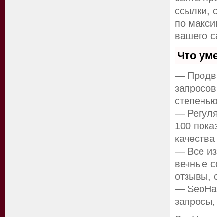
ссылки, 
по макс
вашего с
Что ум
— Продви
запросов
степенью
— Регуля
100 пока
качества
— Все из
вечные с
отзывы, 
— SeoHam
запросы,