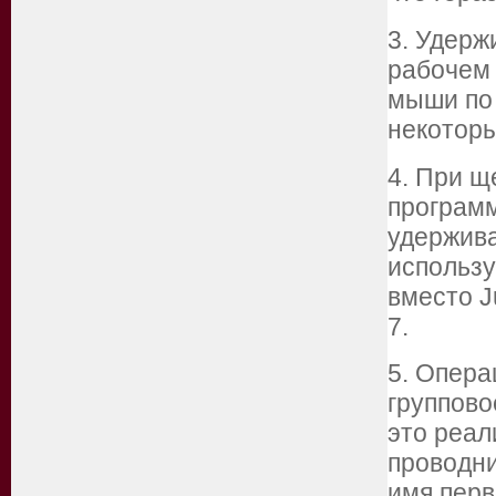
3. Удерж
рабочем 
мыши по 
некотор
4. При щ
программ
удержива
использ
вместо J
7.
5. Опера
группово
это реал
проводни
имя перв