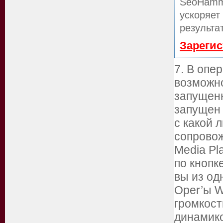
SeoHamm
ускоряет
результа
Зарегис
7. В опе
возможно
запущенн
запущен 
с какой 
сопровож
Media Pl
по кнопк
вы из од
Oper’ы W
громкост
динамико