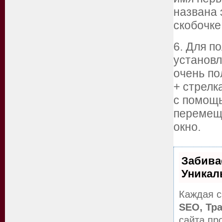
названа 
скобочке
6. Для п
установл
очень по
+ стрелк
с помощь
перемеща
окно.
Забива
Уникал
Каждая с
SEO, Тр
сайта пр