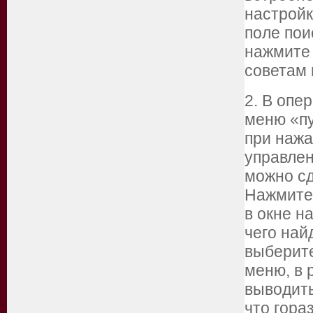
настройк
поле пои
нажмите 
советам 
2. В опе
меню «пу
при нажа
управлен
можно сд
Нажмите 
в окне н
чего най
выберите
меню, в 
выводить
что гора