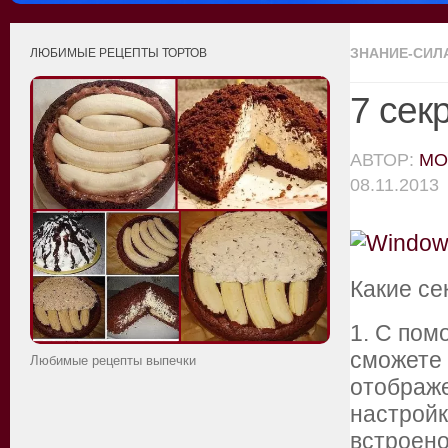
ЗНАНИЕ-СИЛ
ЛЮБИМЫЕ РЕЦЕПТЫ ТОРТОВ
7 сек
АВТОР:
MO
08.11.2013
Какие се
1. С пом
сможете 
Любимые рецепты выпечки
отображе
настройк
встроено