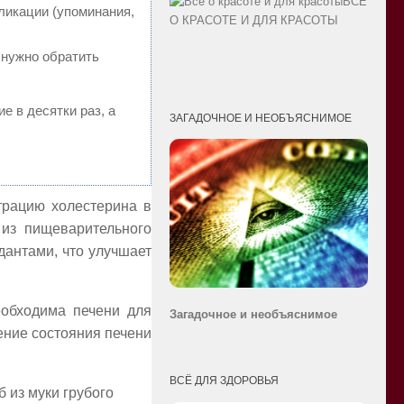
ВСЁ
ликации (упоминания,
О КРАСОТЕ И ДЛЯ КРАСОТЫ
 нужно обратить
е в десятки раз, а
ЗАГАДОЧНОЕ И НЕОБЪЯСНИМОЕ
трацию холестерина в
из пищеварительного
идантами, что улучшает
еобходима печени для
Загадочное и необ
ъяснимое
ение состояния печени
ВСЁ ДЛЯ ЗДОРОВЬЯ
б из муки грубого