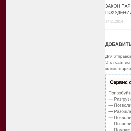
ЗАКОН ПАР
ПОХУДЕНИ
17.11.2014
ДОБАВИТ
Для отправк
Этот сайт ис
комментарие
Сервис 
Попробуйте
— Разгрузи
— Позволит
— Разошле
— Позволит
— Позволи
— Поможет 