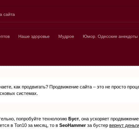
а сайта
ных
ептов
Наше здоровье
Мудрое
Юмор. Одесские анекдоты
знаете, как продвигать? Продвижение сайта – это не просто про
исковых системах.
ятельно, попробуйте технологию
Буст
, она ускоряет продвижение
ется в Топ10 за месяц, то в
SeoHammer
за бустер
вернут деньги