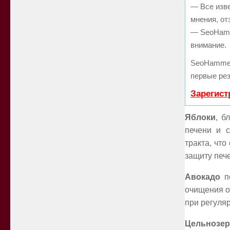
— Все изв
мнения, от
— SeoHamme
внимание.
SeoHammer
первые рез
Зарегист
Яблоки
, б
печени и 
тракта, что
защиту пече
Авокадо
по
очищения о
при регуля
Цельнозер