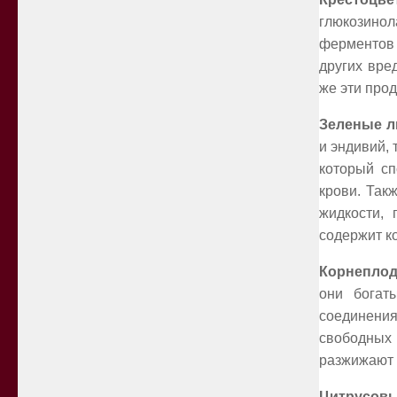
глюкозинол
ферментов 
других вре
же эти про
Зеленые л
и эндивий, 
который сп
крови. Так
жидкости, 
содержит к
Корнепло
они богат
соединения
свободных
разжижают 
Цитрусов