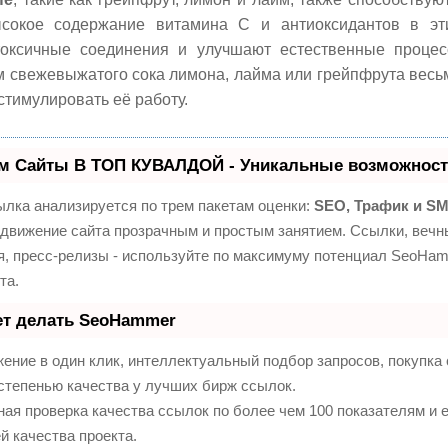
ысокое содержание витамина C и антиоксидантов в эт
токсичные соединения и улучшают естественные процес
м свежевыжатого сока лимона, лайма или грейпфрута весь
стимулировать её работу.
м Сайты В ТОП КУВАЛДОЙ - Уникальные возможност
лка анализируется по трем пакетам оценки:
SEO, Трафик и S
движение сайта прозрачным и простым занятием. Ссылки, вечны
я, пресс-релизы - используйте по максимуму потенциал SeoHa
та.
ет делать SeoHammer
ение в один клик, интеллектуальный подбор запросов, покупк
степенью качества у лучших бирж ссылок.
ая проверка качества ссылок по более чем 100 показателям и
й качества проекта.