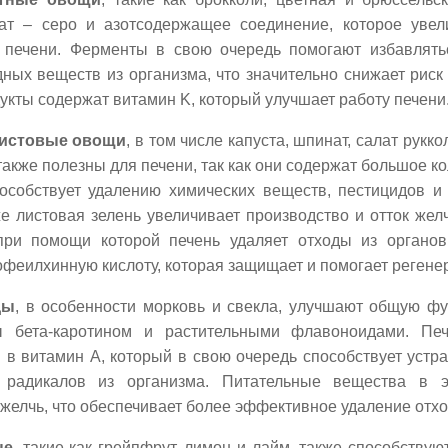
ат – серо и азотсодержащее соединение, которое увел
печени. Ферменты в свою очередь помогают избавлять
дных веществ из организма, что значительно снижает риск 
дукты содержат витамин K, который улучшает работу печени
истовые овощи
, в том числе капуста, шпинат, салат рукко
также полезны для печени, так как они содержат большое к
особствует удалению химических веществ, пестицидов и
же листовая зелень увеличивает производство и отток же
при помощи которой печень удаляет отходы из органо
офеилхинную кислоту, которая защищает и помогает регене
ды
, в особенности морковь и свекла, улучшают общую фу
ы бета-каротином и растительными флавоноидами. Печ
 в витамин A, который в свою очередь способствует уст
 радикалов из организма. Питательные вещества в э
желчь, что обеспечивает более эффективное удаление отхо
ые
, такие как грейпфрут, лимон и лайм, также способству