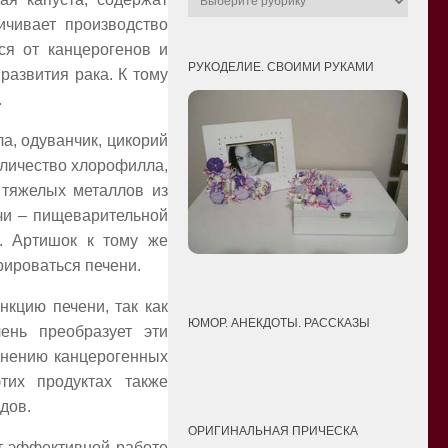
ичивает производство
ся от канцерогенов и
РУКОДЕЛИЕ. СВОИМИ РУКАМИ
развития рака. К тому
.
ла, одуванчик, цикорий
оличество хлорофилла,
 тяжелых металлов из
лчи – пищеварительной
в. Артишок к тому же
рироваться печени.
нкцию печени, так как
ЮМОР. АНЕКДОТЫ. РАССКАЗЫ
ень преобразует эти
ранению канцерогенных
тих продуктах также
дов.
ОРИГИНАЛЬНАЯ ПРИЧЕСКА
ют эффективной работе