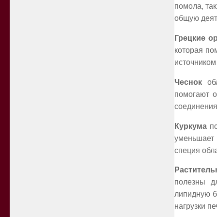
помола, та
общую деят
Грецкие о
которая по
источником
Чеснок
обл
помогают о
соединения
Куркума
по
уменьшает 
специя обл
Раститель
полезны д
липидную б
нагрузки пе