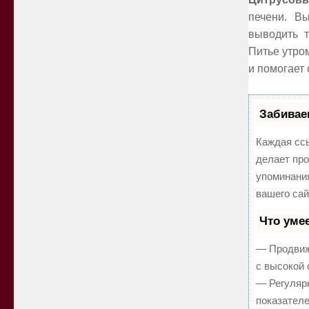
печени. В
выводить 
Питье утро
и помогает 
Забивае
Каждая ссы
делает про
упоминани
вашего сай
Что уме
— Продвиж
с высокой 
— Регулярн
показателе