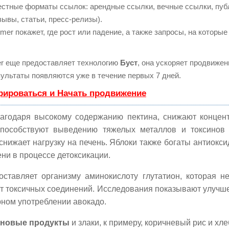
естные форматы ссылок: арендные ссылки, вечные ссылки, пуб
зывы, статьи, пресс-релизы).
r покажет, где рост или падение, а также запросы, на которые
 еще предоставляет технологию
Буст
, она ускоряет продвижени
ультаты появляются уже в течение первых 7 дней.
рироваться и Начать продвижение
лагодаря высокому содержанию пектина, снижают концен
способствуют выведению тяжелых металлов и токсинов 
 снижает нагрузку на печень. Яблоки также богаты антиокс
ни в процессе детоксикации.
ставляет организму аминокислоту глутатион, которая н
т токсичных соединений. Исследования показывают улучш
рном употреблении авокадо.
новые продукты
и злаки, к примеру, коричневый рис и хле