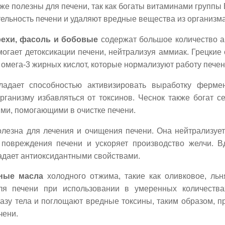
кже полезны для печени, так как богаты витаминами группы
ельность печени и удаляют вредные вещества из организма
рехи, фасоль и бобовые
содержат большое количество а
могает детоксикации печени, нейтрализуя аммиак. Грецкие
 омега-3 жирных кислот, которые нормализуют работу печен
адает способностью активизировать выработку фермен
рганизму избавляться от токсинов. Чеснок также богат 
ми, помогающими в очистке печени.
лезна для лечения и очищения печени. Она нейтрализует
повреждения печени и ускоряет производство желчи. В
адает антиоксидантными свойствами.
ные масла
холодного отжима, такие как оливковое, льн
ля печени при использовании в умеренных количества
азу тела и поглощают вредные токсины, таким образом, п
чени.