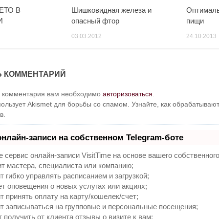
ЕТО В
Шишковидная железа и
Оптималь
И
опасный фтор
пищи
03.03.2012
24.10.2013
Ь КОММЕНТАРИЙ
и комментария вам необходимо
авторизоваться
.
пользует Akismet для борьбы со спамом. Узнайте, как обрабатыва
в.
онлайн-записи на собственном Telegram-боте
 сервис онлайн-записи VisitTime на основе вашего собственного
т мастера, специалиста или компанию;
 гибко управлять расписанием и загрузкой;
т оповещения о новых услугах или акциях;
 принять оплату на карту/кошелек/счет;
т записываться на групповые и персональные посещения;
получить от клиента отзывы о визите к вам;