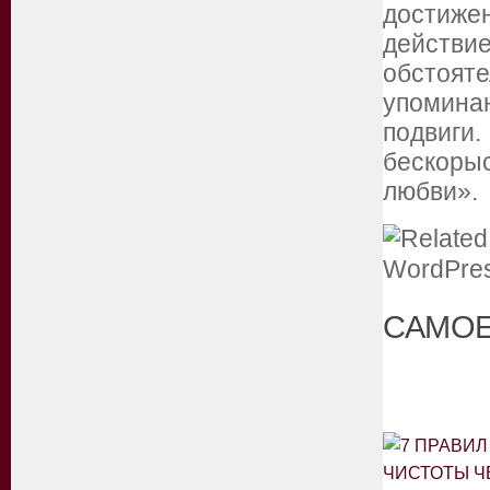
достиже
дейст
обстоят
упоминаю
подвиги.
бескоры
любви».
САМОЕ