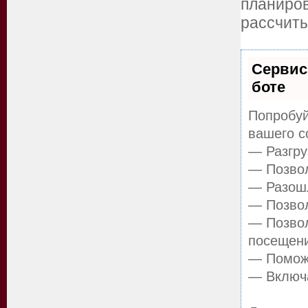
планир
рассчиты
Сервис
боте
Попробуй
вашего с
— Разгру
— Позвол
— Разошл
— Позвол
— Позвол
посещен
— Поможе
— Включа