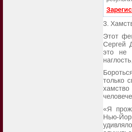
Зарегис
3. Хамст
Этот фе
Сергей 
это не 
наглость
Боротьс
только с
хамство
человече
«Я прож
Нью-Йо
удивляло