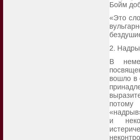
Бойм доб
«Это сло
вульгар
бездуши
2. Надры
В неме
посвяще
вошло в 
принад
выразите
потому 
«надрыв»
и неко
истери
неконтр