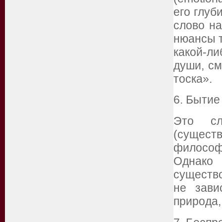
его глуб
слово на
нюансы т
какой-л
души, см
тоска».
6. Бытие 
Это сл
(существ
философс
Однако
существ
не зави
природа,