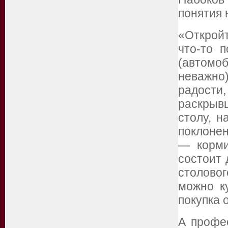
понятия 
«Открой
что-то 
(автомо
неважно
радост
раскрывш
столу, н
поклонен
— корми
состоит 
столово
можно к
покупка 
А профе