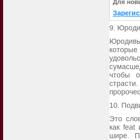
Для нов
Зарегис
9. Юроди
Юродив
которы
удоволь
сумасше
чтобы о
страсти.
пророчес
10. Подви
Это сло
как feat
шире. П