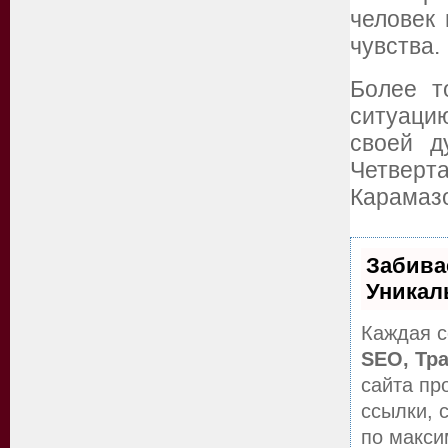
человек
чувства.
Более т
ситуацию
своей д
Четверт
Карамазо
Забива
Уникал
Каждая с
SEO, Тр
сайта пр
ссылки, 
по макс