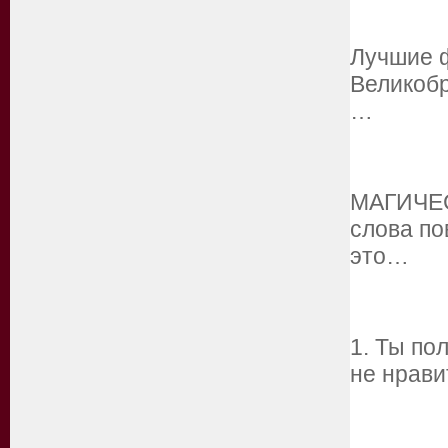
Лучшие ф
Великобр
…
МАГИЧЕС
слова по
это…
1. Ты по
не нрави