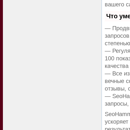
вашего с
Что ум
— Продви
запросов
степенью
— Регуля
100 пока
качества
— Все из
вечные с
отзывы, 
— SeoHam
запросы,
SeoHamm
ускоряет
результа