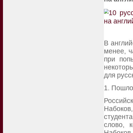
В англий
менее, 
при поп
некотор
для русс
1. Пошло
Россий
Набоков
студента
слово, 
Набоков 