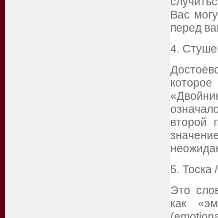
случитьс
Вас могу
перед в
4. Стуше
Достоев
которо
«Двойни
означало
второй 
значение
неожида
5. Тоска 
Это сло
как «эм
(emotion