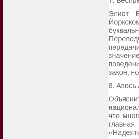
7. Беспр
Элиот Б
Йоркском
букваль
Перевод
передач
значени
поведен
закон, н
8. Авось 
Объясни
национа
что мног
главная
«Надеять