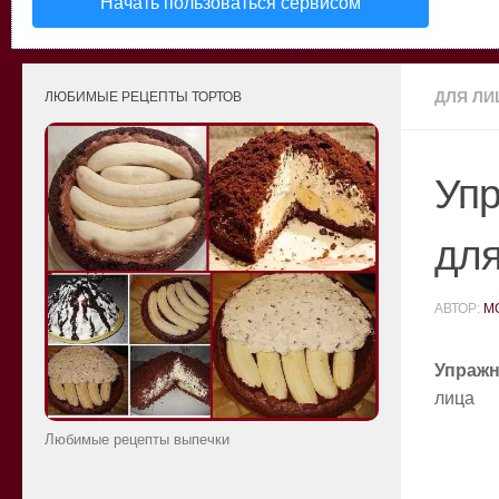
Начать пользоваться сервисом
ДЛЯ ЛИ
ЛЮБИМЫЕ РЕЦЕПТЫ ТОРТОВ
Упр
для
АВТОР:
M
Упражн
лица
Любимые рецепты выпечки