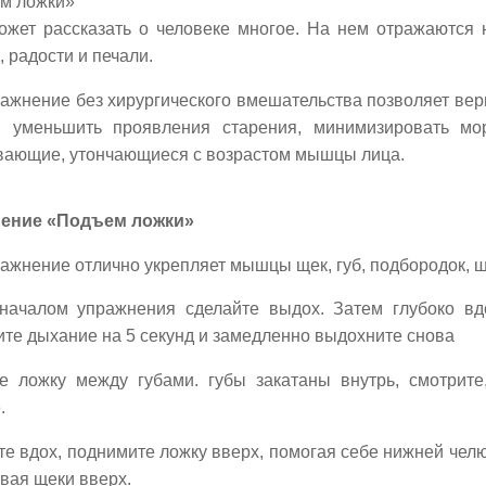
м ложки»
ожет рассказать о человеке многое. На нем отражаются
, радости и печали.
ажнение без хирургического вмешательства позволяет вер
у, уменьшить проявления старения, минимизировать мо
вающие, утончающиеся с возрастом мышцы лица.
ение «Подъем ложки»
ажнение отлично укрепляет мышцы щек, губ, подбородок, 
началом упражнения сделайте выдох. Затем глубоко вдо
те дыхание на 5 секунд и замедленно выдохните снова
е ложку между губами. губы закатаны внутрь, смотрите
.
е вдох, поднимите ложку вверх, помогая себе нижней челю
вая щеки вверх.