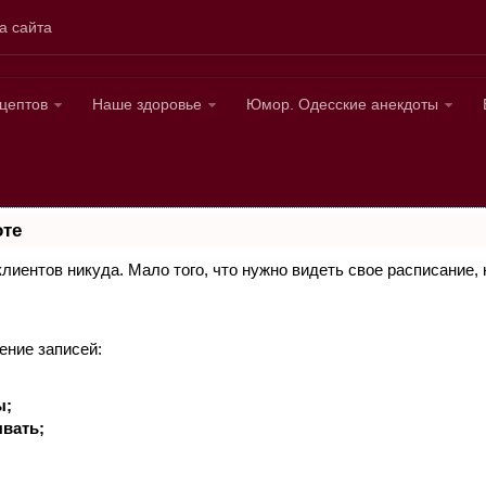
а сайта
ецептов
Наше здоровье
Юмор. Одесские анекдоты
оте
 клиентов никуда. Мало того, что нужно видеть свое расписание
ение записей:
ы;
вать;