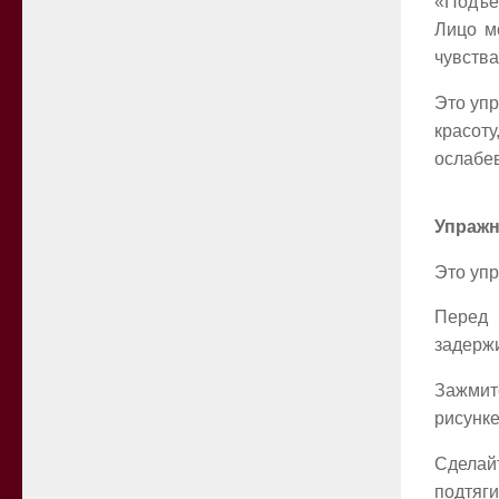
«Подъе
Лицо м
чувства
Это упр
красот
ослабе
Упражн
Это упр
Перед 
задержи
Зажмит
рисунке
Сделайт
подтяги