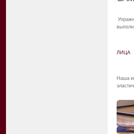
Упражн
выполн
ЛИЦА
Наша ко
эласти