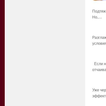
Подтяжк
Но,…
Разгла
услови
Если н
отчаива
Уже чер
эффект