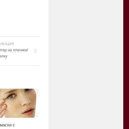
ЛИКАЦИЯ
тер на плечики/
алку
маски с