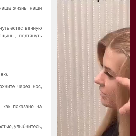
 наша жизнь, наши
нуть естественную
рщины, подтянуть
шею.
хните через нос,
, как показано на
стью, улыбнитесь,