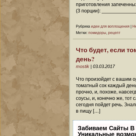
приготовления запеченны
(3 порции): ____________
Рубрика
идеи для воплощения
|
Н
Метки:
помидоры
,
рецепт
Что будет, если т
день?
mostik
| 03.03.2017
Что произойдет с вашим о
томатный сок каждый ден
прочно, и, похоже, навсег
соусы, и, конечно же, тот
сегодня пойдет речь. Знал
в пищу […]
Забиваем Сайты В
Уникальные возмо