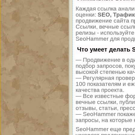
Каждая ссылка анали
оценки:
SEO, Трафик
продвижение сайта п
Ссылки, вечные ссылк
релизы - используйт
SeoHammer для продв
Что умеет делать
— Продвижение в оди
подбор запросов, пок
высокой степенью ка
— Регулярная провер
100 показателям и е
качества проекта.
— Все известные фор
вечные ссылки, публи
отзывы, статьи, прес
— SeoHammer покажет,
запросы, на которые
SeoHammer еще пред