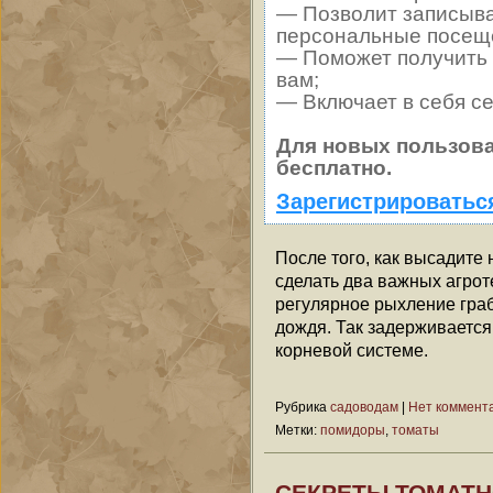
— Позволит записыва
персональные посещ
— Поможет получить о
вам;
— Включает в себя с
Для новых пользов
бесплатно.
Зарегистрироватьс
После того, как высадите 
сделать два важных агро
регулярное рыхление гра
дождя. Так задерживается 
корневой системе.
Рубрика
садоводам
|
Нет коммент
Метки:
помидоры
,
томаты
СЕКРЕТЫ ТОМАТН