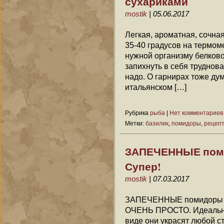
сухариками
mostik
| 05.06.2017
Легкая, ароматная, сочная
35-40 градусов на термоме
нужной организму белково
запихнуть в себя труднова
надо. О гарнирах тоже дум
итальянском […]
Рубрика
рыба
|
Нет комментариев
Метки:
базилик
,
помидоры
,
рецепт
ЗАПЕЧЕННЫЕ поми
Супер!
mostik
| 07.03.2017
ЗАПЕЧЕННЫЕ помидоры в 
ОЧЕНЬ ПРОСТО. Идеальное
виде они украсят любой с