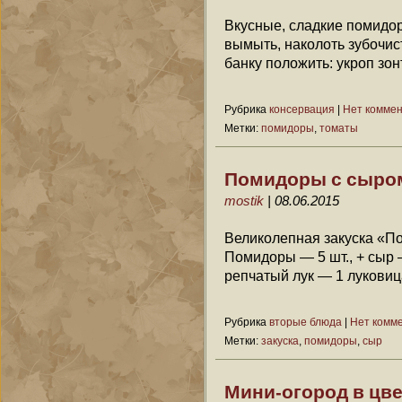
Вкусные, сладкие помидор
вымыть, наколоть зубочист
банку положить: укроп зонт
Рубрика
консервация
|
Нет комме
Метки:
помидоры
,
томаты
Помидоры с сыром
mostik
| 08.06.2015
Великолепная закуска «П
Помидоры — 5 шт., + сыр —
репчатый лук — 1 луковиц
Рубрика
вторые блюда
|
Нет комм
Метки:
закуска
,
помидоры
,
сыр
Мини-огород в цв