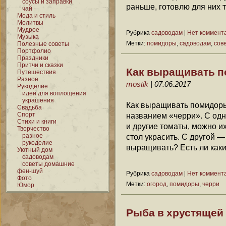
соусы и заправки
раньше, готовлю для них 
чай
Мода и стиль
Молитвы
Мудрое
Рубрика
садоводам
|
Нет коммент
Музыка
Метки:
помидоры
,
садоводам
,
сов
Полезные советы
Портфолио
Праздники
Притчи и сказки
Как выращивать 
Путешествия
Разное
mostik
| 07.06.2017
Рукоделие
идеи для воплощения
украшения
Как выращивать помидоры
Свадьба
Спорт
названием «черри». С одн
Стихи и книги
и другие томаты, можно их
Творчество
разное
стол украсить. С другой —
рукоделие
выращивать? Есть ли каки
Уютный дом
садоводам
советы домашние
фен-шуй
Рубрика
садоводам
|
Нет коммент
Фото
Метки:
огород
,
помидоры
,
черри
Юмор
Рыба в хрустящей