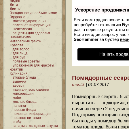
Видео
Дети
Диеты
Ускорение продвижен
Загадочное и необъяснимое
Здоровье
Если вам трудно попасть н
массаж, упражнения
попробуйте технологию
Бу
полезная информация
Психология
раз, а первые результаты 
рецепты для здоровья
Если ни один запрос у вас 
Знание-сила
SeoHammer
за бустер
верн
интересные факты
Красота
для волос
для лица
Начать продв
для рук
полезые советы
упражнения для красоты
креатив
Кулинария
Помидорные секре
вторые блюда
выпечка
mostik
| 01.07.2017
десерт
идеи для воплощения
консервация
Помидорные секреты быст
кофе
мясные блюда
вырастить — подкорми», 
напитки
начинаю через 2 неделип
первые блюда
полезная информация
Подкормку повторяю кажды
постное питание
бы плоды у помидор были 
рыба
салаты и холодные закуски
томатов плоды были покру