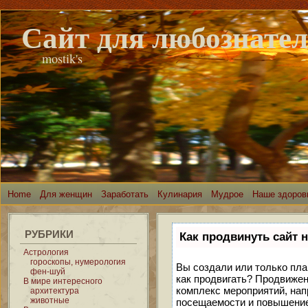
К
Сайт для любознате
mostik's
Home
Для женщин
Заработать
Кулинария
Мудрое
Наше здоров
РУБРИКИ
Как продвинуть сайт 
Астрология
гороскопы, нумерология
Вы создали или только план
фен-шуй
как продвигать? Продвижен
В мире интересного
комплекс мероприятий, нап
архитектура
животные
посещаемости и повышение 