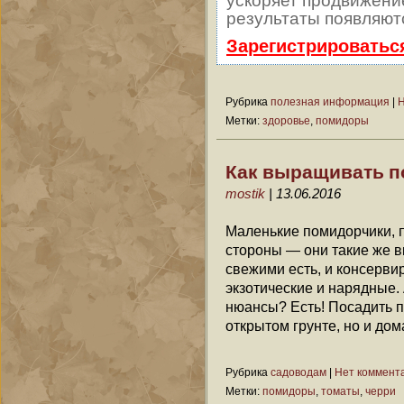
ускоряет продвижение
результаты появляютс
Зарегистрироватьс
Рубрика
полезная информация
|
Н
Метки:
здоровье
,
помидоры
Как выращивать п
mostik
| 13.06.2016
Маленькие помидорчики, 
стороны — они такие же вк
свежими есть, и консервир
экзотические и нарядные. 
нюансы? Есть! Посадить 
открытом грунте, но и дома
Рубрика
садоводам
|
Нет коммент
Метки:
помидоры
,
томаты
,
черри