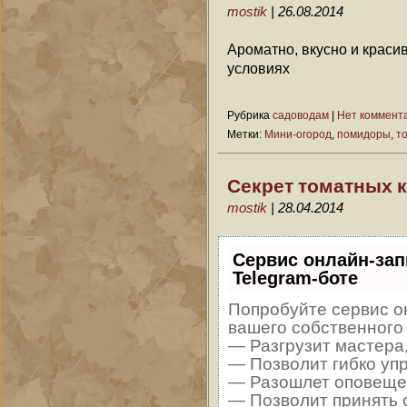
mostik
| 26.08.2014
Ароматно, вкусно и краси
условиях
Рубрика
садоводам
|
Нет коммент
Метки:
Мини-огород
,
помидоры
,
т
Секрет томатных 
mostik
| 28.04.2014
Сервис онлайн-зап
Telegram-боте
Попробуйте сервис он
вашего собственного 
— Разгрузит мастера
— Позволит гибко упр
— Разошлет оповещен
— Позволит принять о