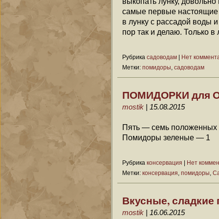
выкопать лунку, довольно 
самые первые настоящие л
в лунку с рассадой воды и
пор так и делаю. Только в
Рубрика
садоводам
|
Нет коммент
Метки:
помидоры
,
садоводам
ПОМИДОРКИ для 
mostik
| 15.08.2015
Пять — семь положенных
Помидоры зеленые — 1
Рубрика
консервация
|
Нет комме
Метки:
консервация
,
помидоры
,
С
Вкусные, сладкие
mostik
| 16.06.2015