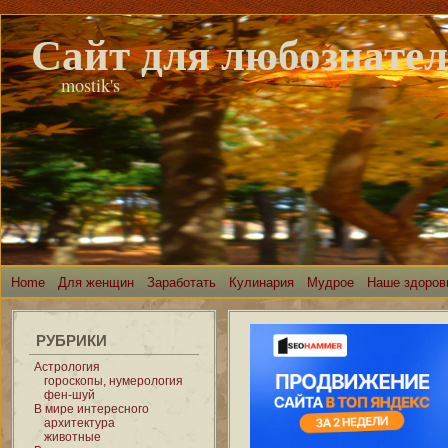
К
Сайт для любознате
mostik's
Home
Для женщин
Заработать
Кулинария
Мудрое
Наше здоров
РУБРИКИ
Астрология
гороскопы, нумерология
фен-шуй
В мире интересного
архитектура
животные