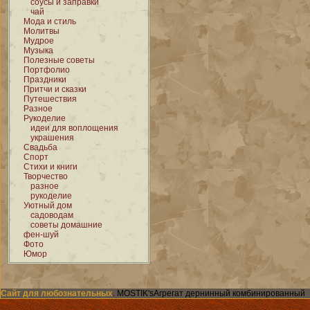
соусы и заправки
чай
Мода и стиль
Молитвы
Мудрое
Музыка
Полезные советы
Портфолио
Праздники
Притчи и сказки
Путешествия
Разное
Рукоделие
идеи для воплощения
украшения
Свадьба
Спорт
Стихи и книги
Творчество
разное
рукоделие
Уютный дом
садоводам
советы домашние
фен-шуй
Фото
Юмор
Сайт для любознательных
. MOSTIK'sАгрегат дернинный комбинированный