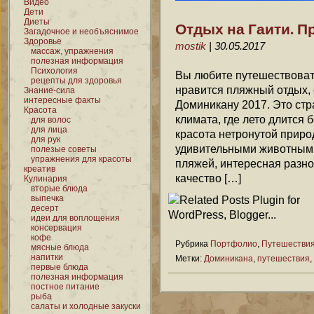
Видео
Дети
Диеты
Отдых на Гаити. 
Загадочное и необъяснимое
Здоровье
mostik
| 30.05.2017
массаж, упражнения
полезная информация
Психология
Вы любите путешествоват
рецепты для здоровья
нравится пляжный отдых, 
Знание-сила
интересные факты
Доминикану 2017. Это стра
Красота
климата, где лето длится 
для волос
для лица
красота нетронутой приро
для рук
удивительными животными
полезые советы
упражнения для красоты
пляжей, интересная разно
креатив
качество […]
Кулинария
вторые блюда
выпечка
десерт
идеи для воплощения
консервация
кофе
Рубрика
Портфолио
,
Путешестви
мясные блюда
напитки
Метки:
Доминикана
,
путешествия
,
первые блюда
полезная информация
постное питание
рыба
салаты и холодные закуски